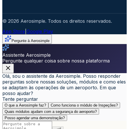
© 2026 Aerosimple. Todos os direitos reservados.
App Store
|
Google Play
Pergunte à Aerosimple
Assistente Aerosimple
Pergunte qualquer coisa sobre nossa plataforma
Olá, sou o assistente da Aerosimple. Posso responder
perguntas sobre nossas soluções, módulos e como eles
se adaptam às operações de um aeroporto. Em que
posso ajudar?
Tente perguntar
O que a Aerosimple faz?
Como funciona o módulo de Inspeções?
Quais módulos ajudam com a segurança do aeroporto?
Posso agendar uma demonstração?