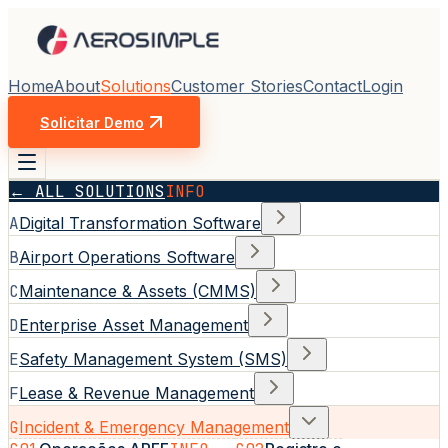
Home
About
Solutions
Customer Stories
Contact
Login
Solicitar Demo
← ALL SOLUTIONS
INFO
A
Digital Transformation Software
B
Airport Operations Software
C
Maintenance & Assets (CMMS)
D
Enterprise Asset Management
E
Safety Management System (SMS)
F
Lease & Revenue Management
G
Incident & Emergency Management