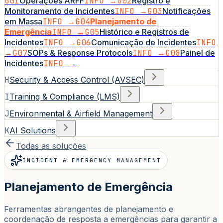
G01
Operações ARFF
INFO →
G02
Registro e
Monitoramento de Incidentes
INFO →
G03
Notificações
em Massa
INFO →
G04
Planejamento de
Emergência
INFO →
G05
Histórico e Registros de
Incidentes
INFO →
G06
Comunicação de Incidentes
INFO
→
G07
SOPs & Response Protocols
INFO →
G08
Painel de
Incidentes
INFO →
H
Security & Access Control (AVSEC)
I
Training & Compliance (LMS)
J
Environmental & Airfield Management
K
AI Solutions
Todas as soluções
INCIDENT & EMERGENCY MANAGEMENT
Planejamento de Emergência
Ferramentas abrangentes de planejamento e
coordenação de resposta a emergências para garantir a