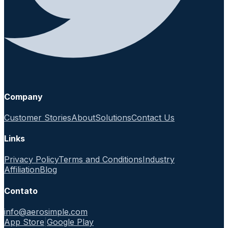
Company
Customer Stories
About
Solutions
Contact Us
Links
Privacy Policy
Terms and Conditions
Industry
Affiliation
Blog
Contato
info@aerosimple.com
App Store
|
Google Play