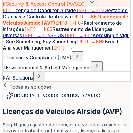
H
Security & Access Control (AVSEC)
H01
Licença de Condutor Airside
INFO →
H02
Gestão de
Crachás e Controle de Acesso
INFO →
H03
Licenças de
Veículos Airside (AVP)
INFO →
H04
Rastreamento de
Infrações
INFO →
H05
Rastreamento de Licenças
Diversas
INFO →
H06
SEDIS
INFO →
H07
Aerosimple Vigil
- See Something, Say Something
INFO →
H08
Breath
Analyser Management
INFO →
I
Training & Compliance (LMS)
J
Environmental & Airfield Management
K
AI Solutions
Todas as soluções
SECURITY & ACCESS CONTROL (AVSEC)
Licenças de Veículos Airside (AVP)
Simplifique a gestão de licenças de veículos airside com
fluxos de trabalho automatizados, licenças digitais e