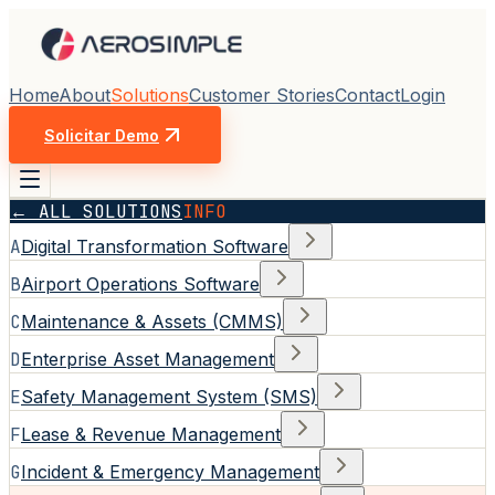
Home
About
Solutions
Customer Stories
Contact
Login
Solicitar Demo
← ALL SOLUTIONS
INFO
A
Digital Transformation Software
B
Airport Operations Software
C
Maintenance & Assets (CMMS)
D
Enterprise Asset Management
E
Safety Management System (SMS)
F
Lease & Revenue Management
G
Incident & Emergency Management