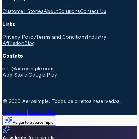
Customer Stories
About
Solutions
Contact Us
Links
Privacy Policy
Terms and Conditions
Industry
Affiliation
Blog
Contato
info@aerosimple.com
App Store
|
Google Play
© 2026 Aerosimple. Todos os direitos reservados.
App Store
|
Google Play
Pergunte à Aerosimple
Assistente Aerosimple